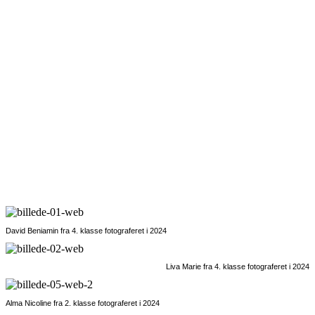
afsender vi billederne allerede indenfor 24 timer, og pakken
modtages senest dagen efter. Nogle gange allerede samme
dag.
Dobbelt så hurtig fotografering og mindre forstyrrelse
af jeres hverdag
Med Dansk Skolefoto reduceres forstyrelserne til et absolut minimum. To
specialuddannede fotografer kan fotografere 12 klasser og 260 elever på én
dag - så skoledagen flyder videre uden de store afbrydelser. Hurtig, smidig og
stressfri fotografering, så I kan fokusere på undervisning og elevernes trivsel.
"Vi forstår vigtigheden af en effektiv fotografering. Og
vi står klar til at hjælpe med planlægningen."
David Beniamin fra 4. klasse fotograferet i 2024
Liva Marie fra 4. klasse fotograferet i 2024
Alma Nicoline fra 2. klasse fotograferet i 2024