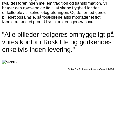
kvalitet i foreningen mellem tradition og transformation. Vi
bruger den nødvendige tid til at skabe tryghed for den
enkelte elev til selve fotograferingen. Og derfor redigeres
billedet også nøje, så forældrene altid modtager et flot,
færdigbehandlet produkt som holder i generationer.
"Alle billeder redigeres omhyggeligt på
vores kontor i Roskilde og godkendes
enkeltvis inden levering."
Sofie fra 2. klasse fotograferet i 2024
Markedets hurtigste levering - op til 20
dage hurtigere end andre aktører
Når vi siger, at vi leverer på rekordtid, så mener vi det. Vi
afsender billederne hurtigere end nogen anden, fordi vi ved,
hvor vigtigt det er, at have smukke minder i hænderne uden
unødig ventetid. Når forældrene bestiller i vores webshop,