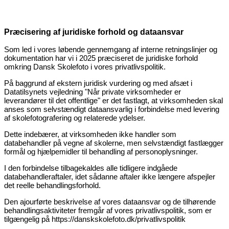
Præcisering af juridiske forhold og dataansvar
Som led i vores løbende gennemgang af interne retningslinjer og
dokumentation har vi i 2025 præciseret de juridiske forhold
omkring Dansk Skolefoto i vores privatlivspolitik.
På baggrund af ekstern juridisk vurdering og med afsæt i
Datatilsynets vejledning "Når private virksomheder er
leverandører til det offentlige" er det fastlagt, at virksomheden skal
anses som selvstændigt dataansvarlig i forbindelse med levering
af skolefotografering og relaterede ydelser.
Dette indebærer, at virksomheden ikke handler som
databehandler på vegne af skolerne, men selvstændigt fastlægger
formål og hjælpemidler til behandling af personoplysninger.
I den forbindelse tilbagekaldes alle tidligere indgåede
databehandleraftaler, idet sådanne aftaler ikke længere afspejler
det reelle behandlingsforhold.
Den ajourførte beskrivelse af vores dataansvar og de tilhørende
behandlingsaktiviteter fremgår af vores privatlivspolitik, som er
tilgængelig på https://danskskolefoto.dk/privatlivspolitik